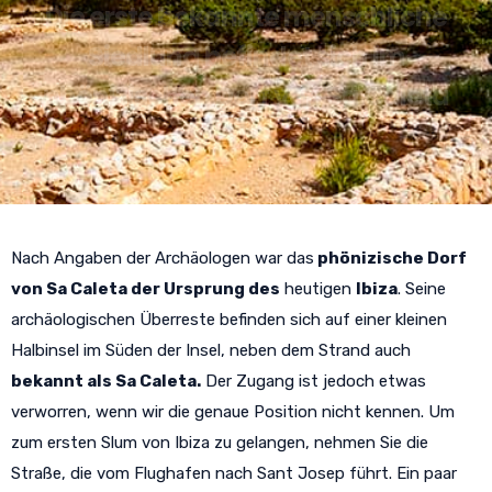
Die erste bekannte menschliche
Siedlung befindet sich im
phönizischen Dorf von Sa Caleta
Nach Angaben der Archäologen war das
phönizische Dorf
von Sa Caleta der Ursprung des
heutigen
Ibiza
. Seine
archäologischen Überreste befinden sich auf einer kleinen
Halbinsel im Süden der Insel, neben dem Strand auch
bekannt als Sa Caleta.
Der Zugang ist jedoch etwas
verworren, wenn wir die genaue Position nicht kennen. Um
zum ersten Slum von Ibiza zu gelangen, nehmen Sie die
Straße, die vom Flughafen nach Sant Josep führt. Ein paar