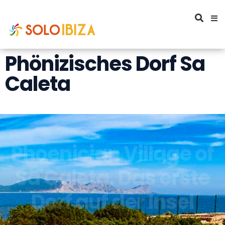
Phönizisches Dorf Sa
Caleta
Phoenician Village of
Sa Caleta. Das erste
Dorf auf der Insel