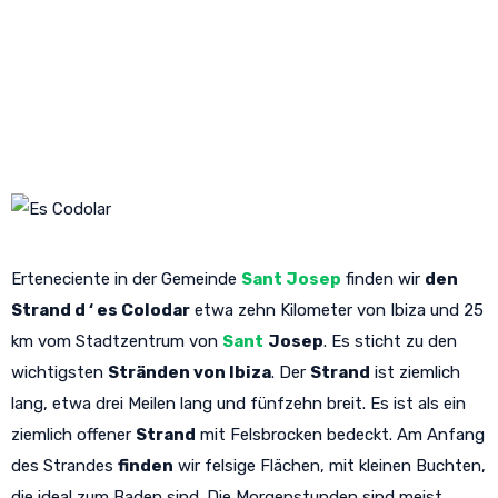
uns, die ganze Schönheit des
Naturparks von Las Salinas
Erteneciente in der Gemeinde
Sant Josep
finden wir
den
Strand d ‘ es Colodar
etwa zehn Kilometer von Ibiza und 25
km vom Stadtzentrum von
Sant
Josep
. Es sticht zu den
wichtigsten
Stränden von Ibiza
. Der
Strand
ist ziemlich
lang, etwa drei Meilen lang und fünfzehn breit. Es ist als ein
ziemlich offener
Strand
mit Felsbrocken bedeckt. Am Anfang
des Strandes
finden
wir felsige Flächen, mit kleinen Buchten,
die ideal zum Baden sind. Die Morgenstunden sind meist