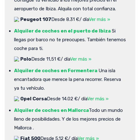
aeropuerto de Ibiza. Alquila con total confianza.
Peugeot 107
Desde 8.31 €/ día
Ver más »
Alquiler de coches en el puerto de Ibiza
Si
llegas por barco no te preocupes. También tenemos
coche para ti.
Polo
Desde 11,51 €/ día
Ver más »
Alquiler de coches en Formentera
Una isla
encantadora que merece la pena recorrer. Reserva
ya tu vehículo.
Opel Corsa
Desde 14.02 €/ día
Ver más »
Alquiler de coches en Mallorca
Todo un mundo
lleno de posibilidades. Y de los mejores precios de
Mallorca .
Fiat 500
Desde 5.12 €/ día
Ver más »