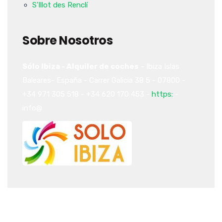
S'Illot des Renclí
Sobre Nosotros
Sólo Ibiza - Alquiler de coches
-
Ibiza
Islas
Baleares-
España
-
Carrer Galicia 38
5
-
07800
-
+34 971 305 518
-
+34 620 170 453
-
https:
-
info@