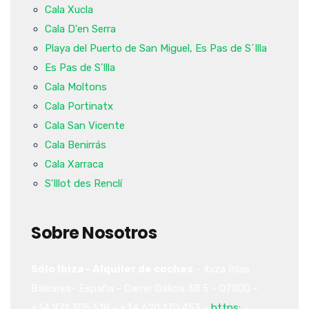
Cala Xucla
Cala D'en Serra
Playa del Puerto de San Miguel, Es Pas de S´Illa
Es Pas de S'Illa
Cala Moltons
Cala Portinatx
Cala San Vicente
Cala Benirrás
Cala Xarraca
S'Illot des Renclí
Sobre Nosotros
Sólo Ibiza - Alquiler de coches
-
Ibiza
Islas
Baleares-
España
-
Carrer Galicia 38
5
-
07800
-
+34 971 305 518
-
+34 620 170 453
-
https:
-