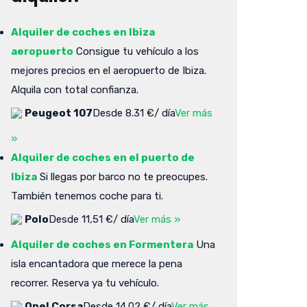
Alquiler de coches en Ibiza
aeropuerto
Consigue tu vehículo a los
mejores precios en el aeropuerto de Ibiza.
Alquila con total confianza.
Peugeot 107
Desde 8.31 €/ día
Ver más
»
Alquiler de coches en el puerto de
Ibiza
Si llegas por barco no te preocupes.
También tenemos coche para ti.
Polo
Desde 11,51 €/ día
Ver más »
Alquiler de coches en Formentera
Una
isla encantadora que merece la pena
recorrer. Reserva ya tu vehículo.
Opel Corsa
Desde 14.02 €/ día
Ver más