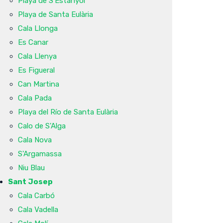
Playa de S'Estanyol
Playa de Santa Eulària
Cala Llonga
Es Canar
Cala Llenya
Es Figueral
Can Martina
Cala Pada
Playa del Río de Santa Eulària
Calo de S'Alga
Cala Nova
S'Argamassa
Niu Blau
Sant Josep
Cala Carbó
Cala Vadella