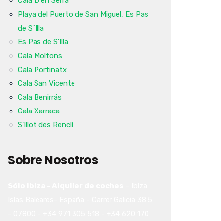
Cala D'en Serra
Playa del Puerto de San Miguel, Es Pas
de S´Illa
Es Pas de S'Illa
Cala Moltons
Cala Portinatx
Cala San Vicente
Cala Benirrás
Cala Xarraca
S'Illot des Renclí
Sobre Nosotros
Sólo Ibiza - Alquiler de coches
-
Ibiza
Islas Baleares-
España
-
Carrer Galicia 38
5
-
07800
-
+34 971 305 518
-
+34 620 170