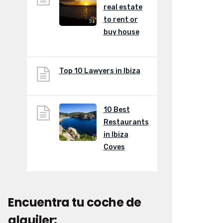
real estate
to rent or
buy house
Top 10 Lawyers in Ibiza
10 Best
Restaurants
in Ibiza
Coves
Encuentra tu coche de
alquiler: