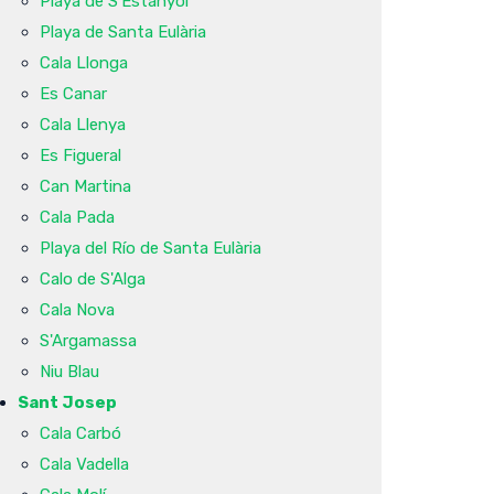
Playa de S'Estanyol
Playa de Santa Eulària
Cala Llonga
Es Canar
Cala Llenya
Es Figueral
Can Martina
Cala Pada
Playa del Río de Santa Eulària
Calo de S'Alga
Cala Nova
S'Argamassa
Niu Blau
Sant Josep
Cala Carbó
Cala Vadella