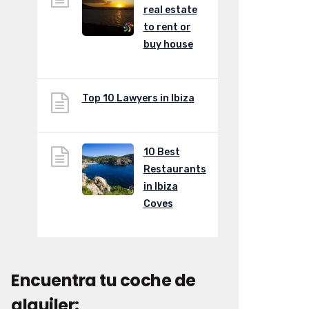
real estate
to rent or
buy house
Top 10 Lawyers in Ibiza
10 Best
Restaurants
in Ibiza
Coves
Encuentra tu coche de
alquiler: