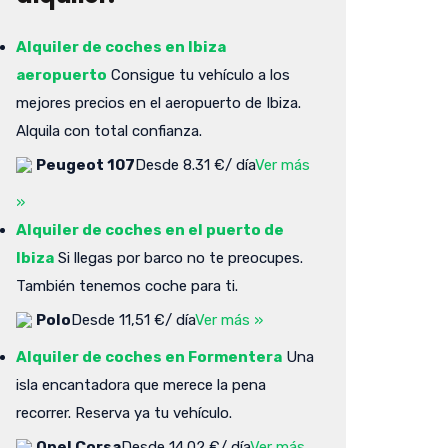
Alquiler de coches en Ibiza
aeropuerto
Consigue tu vehículo a los
mejores precios en el aeropuerto de Ibiza.
Alquila con total confianza.
Peugeot 107
Desde 8.31 €/ día
Ver más
»
Alquiler de coches en el puerto de
Ibiza
Si llegas por barco no te preocupes.
También tenemos coche para ti.
Polo
Desde 11,51 €/ día
Ver más »
Alquiler de coches en Formentera
Una
isla encantadora que merece la pena
recorrer. Reserva ya tu vehículo.
Opel Corsa
Desde 14.02 €/ día
Ver más