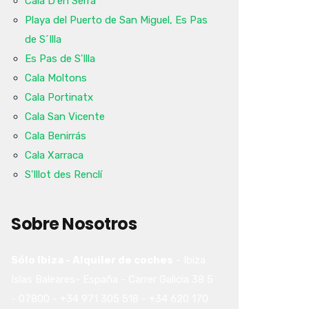
Cala D'en Serra
Playa del Puerto de San Miguel, Es Pas
de S´Illa
Es Pas de S'Illa
Cala Moltons
Cala Portinatx
Cala San Vicente
Cala Benirrás
Cala Xarraca
S'Illot des Renclí
Sobre Nosotros
Sólo Ibiza - Alquiler de coches
-
Ibiza
Islas Baleares-
España
-
Carrer Galicia 38
5
-
07800
-
+34 971 305 518
-
+34 620 170