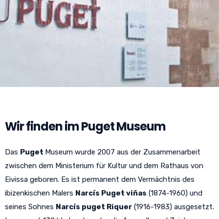
In voller Himmelfahrt aus dem Tor von
Ses Taules, Wir finden ein Museum, das
dem Puget, Vater und Sohn
Wir finden im Puget Museum
Das
Puget
Museum wurde 2007 aus der Zusammenarbeit
zwischen dem Ministerium für Kultur und dem Rathaus von
Eivissa geboren. Es ist permanent dem Vermächtnis des
ibizenkischen Malers
Narcís Puget viñas
(1874-1960) und
seines Sohnes
Narcís puget Riquer
(1916-1983) ausgesetzt.