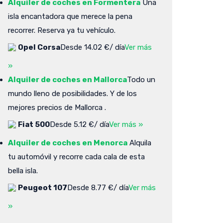
Alquiler de coches en Formentera
Una
isla encantadora que merece la pena
recorrer. Reserva ya tu vehículo.
Opel Corsa
Desde 14.02 €/ día
Ver más
»
Alquiler de coches en Mallorca
Todo un
mundo lleno de posibilidades. Y de los
mejores precios de Mallorca .
Fiat 500
Desde 5.12 €/ día
Ver más »
Alquiler de coches en Menorca
Alquila
tu automóvil y recorre cada cala de esta
bella isla.
Peugeot 107
Desde 8.77 €/ día
Ver más
»