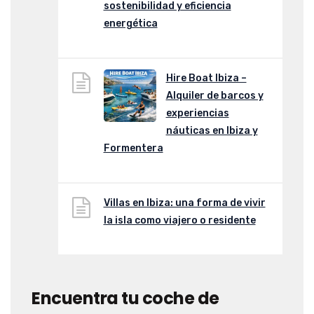
sostenibilidad y eficiencia
energética
Hire Boat Ibiza –
Alquiler de barcos y
experiencias
náuticas en Ibiza y
Formentera
Villas en Ibiza: una forma de vivir
la isla como viajero o residente
Encuentra tu coche de