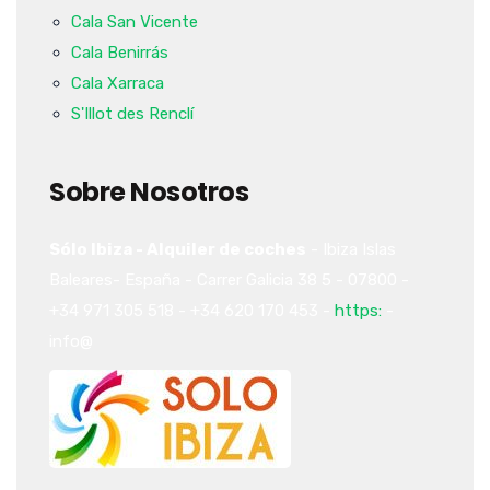
Cala San Vicente
Cala Benirrás
Cala Xarraca
S'Illot des Renclí
Sobre Nosotros
Sólo Ibiza - Alquiler de coches
-
Ibiza
Islas
Baleares-
España
-
Carrer Galicia 38
5
-
07800
-
+34 971 305 518
-
+34 620 170 453
-
https:
-
info@