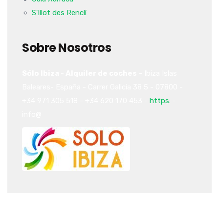
S'Illot des Renclí
Sobre Nosotros
Sólo Ibiza - Alquiler de coches
-
Ibiza
Islas
Baleares-
España
-
Carrer Galicia 38
5
-
07800
-
+34 971 305 518
-
+34 620 170 453
-
https:
-
info@