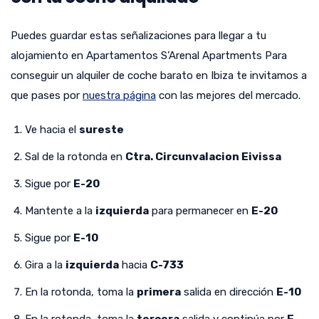
Puedes guardar estas señalizaciones para llegar a tu
alojamiento en Apartamentos S’Arenal Apartments Para
conseguir un alquiler de coche barato en Ibiza te invitamos a
que pases por
nuestra página
con las mejores del mercado.
Ve hacia el
sureste
Sal de la rotonda en
Ctra. Circunvalacion Eivissa
Sigue por
E-20
Mantente a la
izquierda
para permanecer en
E-20
Sigue por
E-10
Gira a la
izquierda
hacia
C-733
En la rotonda, toma la
primera
salida en dirección
E-10
En la rotonda, toma la
tercera
salida y continúa por
E-