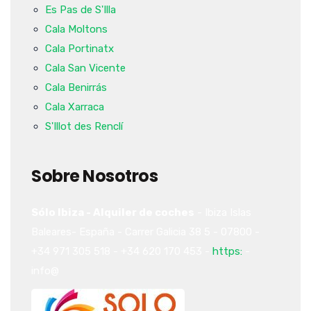
Es Pas de S'Illa
Cala Moltons
Cala Portinatx
Cala San Vicente
Cala Benirrás
Cala Xarraca
S'Illot des Renclí
Sobre Nosotros
Sólo Ibiza - Alquiler de coches
-
Ibiza
Islas
Baleares-
España
-
Carrer Galicia 38
5
-
07800
-
+34 971 305 518
-
+34 620 170 453
-
https:
-
info@