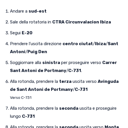
Andare a
sud-est
Sale della rotatoria in
CTRA Circunvalacion Ibiza
Segui
E-20
Prendere l’uscita direzione
centro ciutat
/
Ibiza
/
Sant
Antoni
/
Puig Den
Soggiornare alla
sinistra
per proseguire verso
Carrer
Sant Antoni de Portmany
/
C-731
.
Alla rotonda, prendere la
terza
uscita verso
Avinguda
de Sant Antoni de Portmany
/
C-731
Verso C-731
Alla rotonda, prendere la
seconda
uscita e proseguire
lungo
C-731
Alla rotonda, prendere la
seconda
uscita verso
Monte