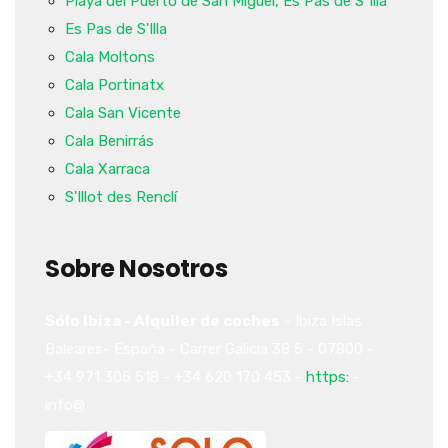
Playa del Puerto de San Miguel, Es Pas de S´Illa
Es Pas de S'Illa
Cala Moltons
Cala Portinatx
Cala San Vicente
Cala Benirrás
Cala Xarraca
S'Illot des Renclí
Sobre Nosotros
Sólo Ibiza - Alquiler de coches
-
Ibiza
Islas
Baleares-
España
-
Carrer Galicia 38
5
-
07800
-
+34 971 305 518
-
+34 620 170 453
-
https:
-
info@