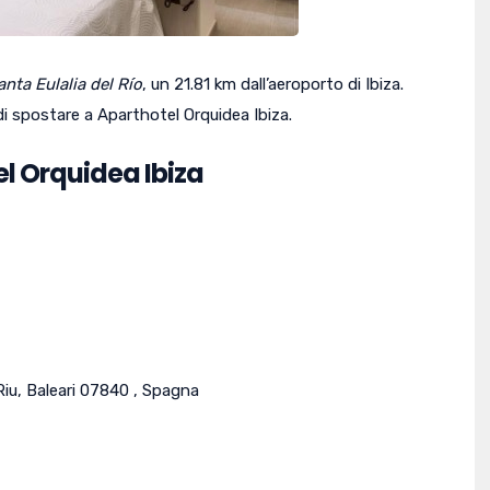
anta Eulalia del Río
, un 21.81 km dall’aeroporto di Ibiza.
 di spostare a Aparthotel Orquidea Ibiza.
el Orquidea Ibiza
Riu
,
Baleari
07840
,
Spagna