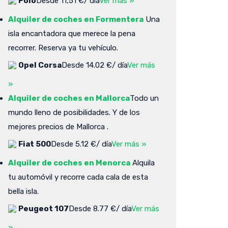
Polo
Desde 11,51 €/ día
Ver más »
Alquiler de coches en Formentera
Una
isla encantadora que merece la pena
recorrer. Reserva ya tu vehículo.
Opel Corsa
Desde 14.02 €/ día
Ver más
»
Alquiler de coches en Mallorca
Todo un
mundo lleno de posibilidades. Y de los
mejores precios de Mallorca .
Fiat 500
Desde 5.12 €/ día
Ver más »
Alquiler de coches en Menorca
Alquila
tu automóvil y recorre cada cala de esta
bella isla.
Peugeot 107
Desde 8.77 €/ día
Ver más
»