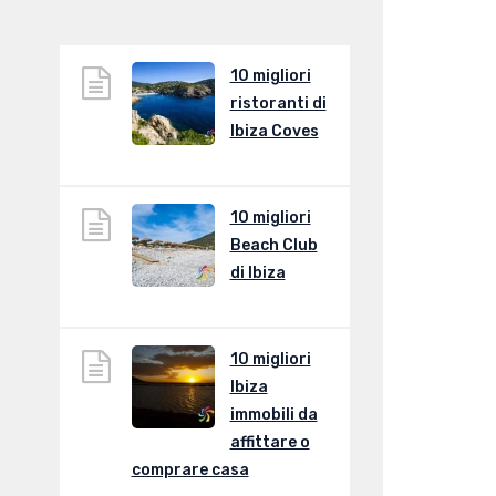
10 migliori
ristoranti di
Ibiza Coves
10 migliori
Beach Club
di Ibiza
10 migliori
Ibiza
immobili da
affittare o
comprare casa