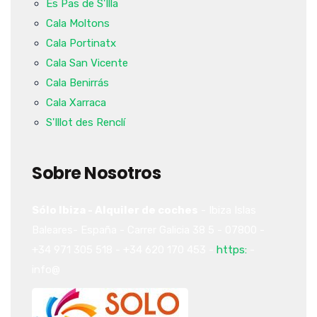
Es Pas de S'Illa
Cala Moltons
Cala Portinatx
Cala San Vicente
Cala Benirrás
Cala Xarraca
S'Illot des Renclí
Sobre Nosotros
Sólo Ibiza - Alquiler de coches
-
Ibiza
Islas
Baleares-
España
-
Carrer Galicia 38
5
-
07800
-
+34 971 305 518
-
+34 620 170 453
-
https:
-
info@