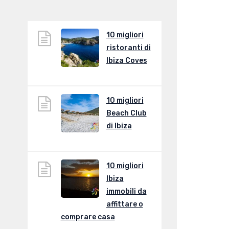
10 migliori
ristoranti di
Ibiza Coves
10 migliori
Beach Club
di Ibiza
10 migliori
Ibiza
immobili da
affittare o
comprare casa