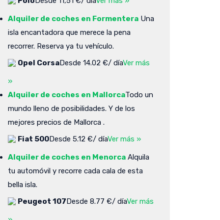
Polo
Desde 11,51 €/ día
Ver más »
Alquiler de coches en Formentera
Una
isla encantadora que merece la pena
recorrer. Reserva ya tu vehículo.
Opel Corsa
Desde 14.02 €/ día
Ver más
»
Alquiler de coches en Mallorca
Todo un
mundo lleno de posibilidades. Y de los
mejores precios de Mallorca .
Fiat 500
Desde 5.12 €/ día
Ver más »
Alquiler de coches en Menorca
Alquila
tu automóvil y recorre cada cala de esta
bella isla.
Peugeot 107
Desde 8.77 €/ día
Ver más
»