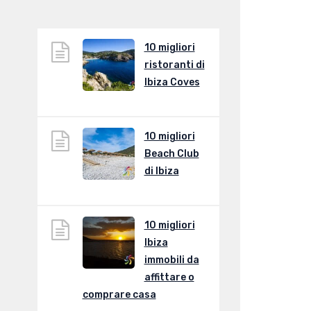
10 migliori
ristoranti di
Ibiza Coves
10 migliori
Beach Club
di Ibiza
10 migliori
Ibiza
immobili da
affittare o
comprare casa