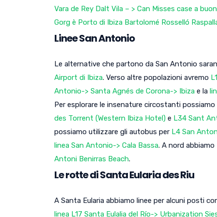
Vara de Rey Dalt Vila – > Can Misses case a buo
Gorg è Porto di Ibiza Bartolomé Rosselló Raspallar 
Linee San Antonio
Le alternative che partono da San Antonio sarann
Airport di Ibiza
. Verso altre popolazioni avremo
L
Antonio-> Santa Agnés de Corona-> Ibiza
e la
li
Per esplorare le insenature circostanti possiamo 
des Torrent (Western Ibiza Hotel)
e
L34 Sant Ant
possiamo utilizzare gli autobus per
L4 San Anton
linea San Antonio-> Cala Bassa
. A nord abbiamo
Antoni Benirras Beach
.
Le rotte di Santa Eularia des Riu
A Santa Eularia abbiamo linee per alcuni posti c
linea L17 Santa Eulalia del Río-> Urbanization Si