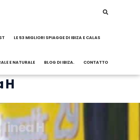
ST
LE 53 MIGLIORI SPIAGGE DI IBIZA E CALAS
RALE E NATURALE
BLOG DI IBIZA.
CONTATTO
a H
 linea H