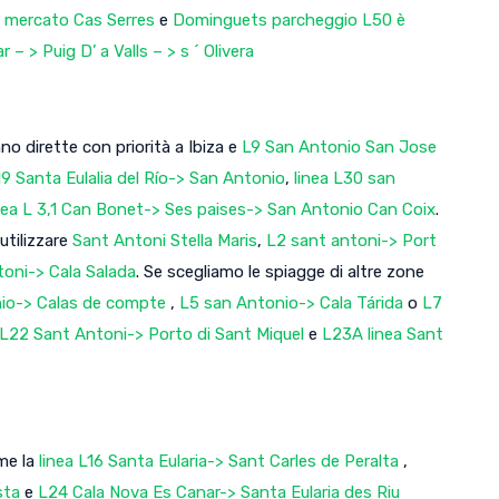
n mercato Cas Serres
e
Dominguets parcheggio L50 è
– > Puig D’ a Valls – > s ´ Olivera
o dirette con priorità a Ibiza e
L9 San Antonio San Jose
19 Santa Eulalia del Río-> San Antonio
,
linea L30 san
nea L 3,1 Can Bonet-> Ses paises-> San Antonio Can Coix
.
utilizzare
Sant Antoni Stella Maris
,
L2 sant antoni-> Port
oni-> Cala Salada
. Se scegliamo le spiagge di altre zone
io-> Calas de compte
,
L5 san Antonio-> Cala Tárida
o
L7
L22 Sant Antoni-> Porto di Sant Miquel
e
L23A linea Sant
ome la
linea L16 Santa Eularia-> Sant Carles de Peralta
,
esta
e
L24 Cala Nova Es Canar-> Santa Eularia des Riu