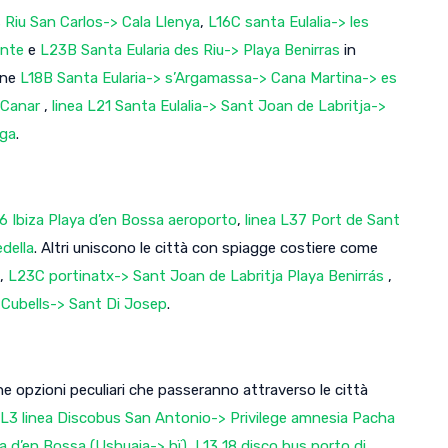
s Riu San Carlos-> Cala Llenya
,
L16C santa Eulalia-> les
cente
e
L23B Santa Eularia des Riu-> Playa Benirras
in
one
L18B Santa Eularia-> s’Argamassa-> Cana Martina-> es
s Canar
,
linea L21 Santa Eulalia-> Sant Joan de Labritja->
nga
.
6 Ibiza Playa d’en Bossa aeroporto
,
linea L37 Port de Sant
della
. Altri uniscono le città con spiagge costiere come
,
L23C portinatx-> Sant Joan de Labritja Playa Benirrás
,
 Cubells-> Sant Di Josep
.
une opzioni peculiari che passeranno attraverso le città
L3 linea Discobus San Antonio-> Privilege amnesia Pacha
a d’en Bossa (Ushuaia-> hï)
,
L13 18 disco bus porto di