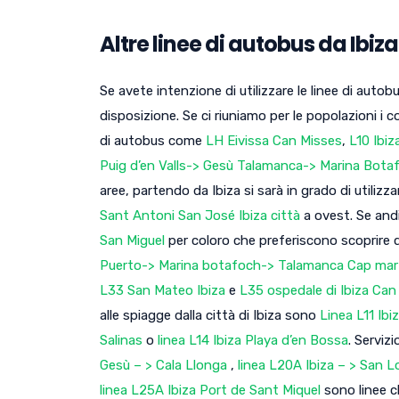
Altre linee di autobus da Ibiza
Se avete intenzione di utilizzare le linee di auto
disposizione. Se ci riuniamo per le popolazioni i c
di autobus come
LH Eivissa Can Misses
,
L10 Ibiz
Puig d’en Valls-> Gesù Talamanca-> Marina Botaf
aree, partendo da Ibiza si sarà in grado di utilizz
Sant Antoni San José Ibiza città
a ovest. Se andi
San Miguel
per coloro che preferiscono scoprire q
Puerto-> Marina botafoch-> Talamanca Cap mar
L33 San Mateo Ibiza
e
L35 ospedale di Ibiza Ca
alle spiagge dalla città di Ibiza sono
Linea L11 Ibi
Salinas
o
linea L14 Ibiza Playa d’en Bossa
. Serviz
Gesù – > Cala Llonga
,
linea L20A Ibiza – > San 
linea L25A Ibiza Port de Sant Miquel
sono linee ch