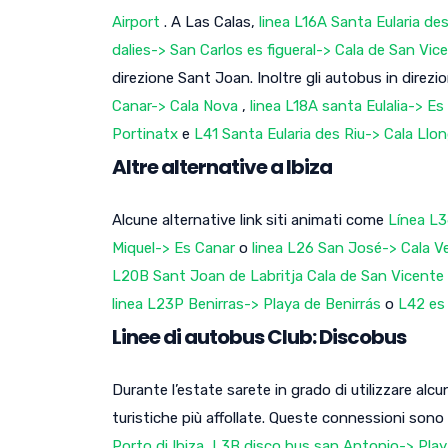
Airport
. A Las Calas,
linea L16A Santa Eularia de
dalies-> San Carlos es figueral-> Cala de San Vi
direzione Sant Joan. Inoltre gli autobus in direzi
Canar-> Cala Nova
,
linea L18A santa Eulalia-> E
Portinatx
e
L41 Santa Eularia des Riu-> Cala Llo
Altre alternative a Ibiza
Alcune alternative link siti animati come
Línea L3
Miquel-> Es Canar
o
linea L26 San José-> Cala Ve
L20B Sant Joan de Labritja Cala de San Vicente
linea L23P Benirras-> Playa de Benirrás
o
L42 es
Linee di autobus Club: Discobus
Durante l’estate sarete in grado di utilizzare alc
turistiche più affollate. Queste connessioni sono
Porto di Ibiza
,
L3B disco bus san Antonio-> Play