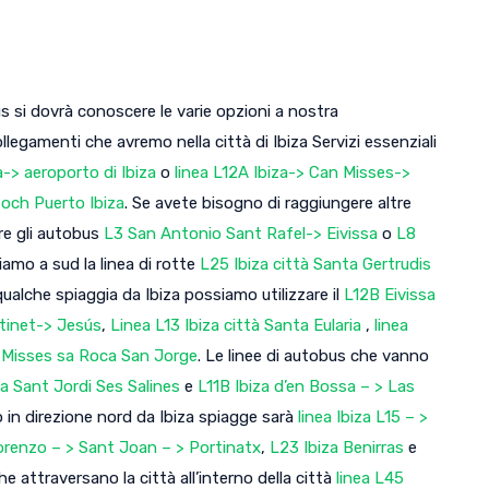
bus si dovrà conoscere le varie opzioni a nostra
ollegamenti che avremo nella città di Ibiza Servizi essenziali
a-> aeroporto di Ibiza
o
linea L12A Ibiza-> Can Misses->
och Puerto Ibiza
. Se avete bisogno di raggiungere altre
are gli autobus
L3 San Antonio Sant Rafel-> Eivissa
o
L8
amo a sud la linea di rotte
L25 Ibiza città Santa Gertrudis
ualche spiaggia da Ibiza possiamo utilizzare il
L12B Eivissa
tinet-> Jesús
,
Linea L13 Ibiza città Santa Eularia
,
linea
n Misses sa Roca San Jorge
. Le linee di autobus che vanno
za Sant Jordi Ses Salines
e
L11B Ibiza d’en Bossa – > Las
io in direzione nord da Ibiza spiagge sarà
linea Ibiza L15 – >
Lorenzo – > Sant Joan – > Portinatx
,
L23 Ibiza Benirras
e
e attraversano la città all’interno della città
linea L45