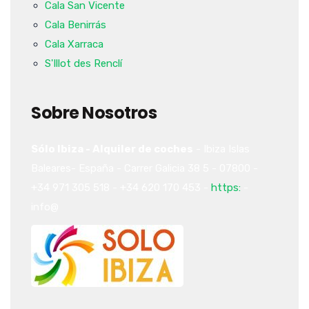
Cala San Vicente
Cala Benirrás
Cala Xarraca
S'Illot des Renclí
Sobre Nosotros
Sólo Ibiza - Alquiler de coches
-
Ibiza
Islas
Baleares-
España
-
Carrer Galicia 38
5
-
07800
-
+34 971 305 518
-
+34 620 170 453
-
https:
-
info@