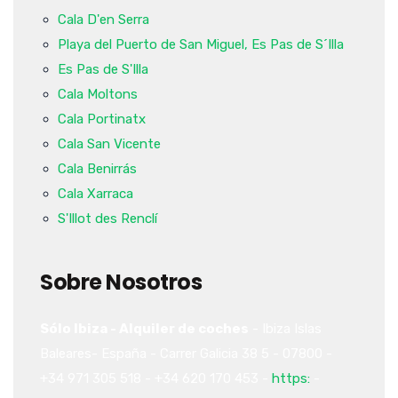
Cala D'en Serra
Playa del Puerto de San Miguel, Es Pas de S´Illa
Es Pas de S'Illa
Cala Moltons
Cala Portinatx
Cala San Vicente
Cala Benirrás
Cala Xarraca
S'Illot des Renclí
Sobre Nosotros
Sólo Ibiza - Alquiler de coches
-
Ibiza
Islas
Baleares-
España
-
Carrer Galicia 38
5
-
07800
-
+34 971 305 518
-
+34 620 170 453
-
https:
-