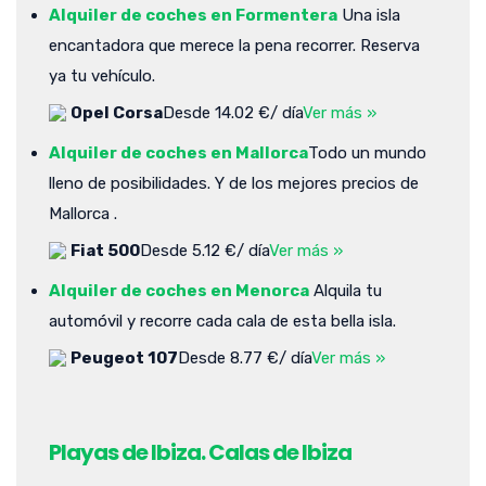
Alquiler de coches en Formentera
Una isla
encantadora que merece la pena recorrer. Reserva
ya tu vehículo.
Opel Corsa
Desde 14.02 €/ día
Ver más »
Alquiler de coches en Mallorca
Todo un mundo
lleno de posibilidades. Y de los mejores precios de
Mallorca .
Fiat 500
Desde 5.12 €/ día
Ver más »
Alquiler de coches en Menorca
Alquila tu
automóvil y recorre cada cala de esta bella isla.
Peugeot 107
Desde 8.77 €/ día
Ver más »
Playas de Ibiza. Calas de Ibiza