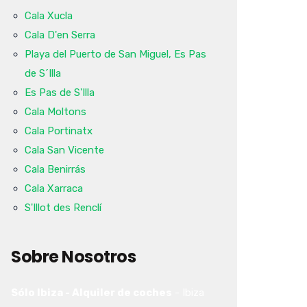
Cala Xucla
Cala D'en Serra
Playa del Puerto de San Miguel, Es Pas
de S´Illa
Es Pas de S'Illa
Cala Moltons
Cala Portinatx
Cala San Vicente
Cala Benirrás
Cala Xarraca
S'Illot des Renclí
Sobre Nosotros
Sólo Ibiza - Alquiler de coches
-
Ibiza