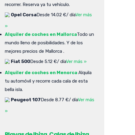
recorrer. Reserva ya tu vehículo.
Opel Corsa
Desde 14.02 €/ día
Ver más
»
Alquiler de coches en Mallorca
Todo un
mundo lleno de posibilidades. Y de los
mejores precios de Mallorca .
Fiat 500
Desde 5.12 €/ día
Ver más »
Alquiler de coches en Menorca
Alquila
tu automóvil y recorre cada cala de esta
bella isla.
Peugeot 107
Desde 8.77 €/ día
Ver más
»
Playas de Ibiza. Calas de Ibiza