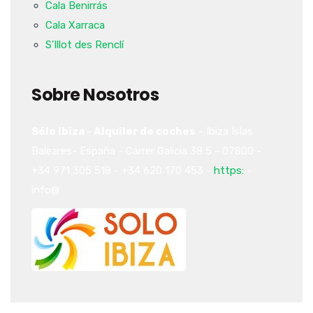
Cala Benirrás
Cala Xarraca
S'Illot des Renclí
Sobre Nosotros
Sólo Ibiza - Alquiler de coches
-
Ibiza
Islas
Baleares-
España
-
Carrer Galicia 38
5
-
07800
-
+34 971 305 518
-
+34 620 170 453
-
https:
-
info@