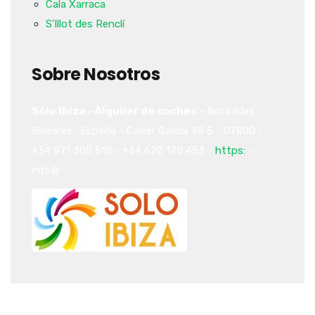
Cala Xarraca
S'Illot des Renclí
Sobre Nosotros
Sólo Ibiza - Alquiler de coches
-
Ibiza
Islas
Baleares-
España
-
Carrer Galicia 38
5
-
07800
-
+34 971 305 518
-
+34 620 170 453
-
https:
-
info@