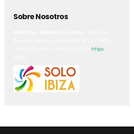
Sobre Nosotros
Sólo Ibiza - Alquiler de coches
-
Ibiza
Islas
Baleares-
España
-
Carrer Galicia 38
5
-
07800
-
+34 971 305 518
-
+34 620 170 453
-
https:
-
info@