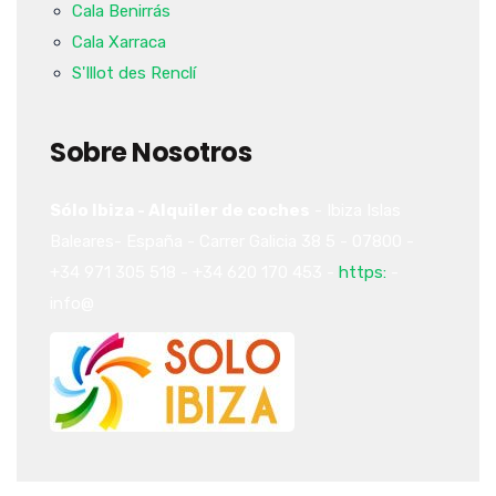
Cala Benirrás
Cala Xarraca
S'Illot des Renclí
Sobre Nosotros
Sólo Ibiza - Alquiler de coches
-
Ibiza
Islas
Baleares-
España
-
Carrer Galicia 38
5
-
07800
-
+34 971 305 518
-
+34 620 170 453
-
https:
-
info@