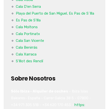
Cala D'en Serra
Playa del Puerto de San Miguel, Es Pas de S´Illa
Es Pas de S'Illa
Cala Moltons
Cala Portinatx
Cala San Vicente
Cala Benirrás
Cala Xarraca
S'Illot des Renclí
Sobre Nosotros
Sólo Ibiza - Alquiler de coches
-
Ibiza
Islas
Baleares-
España
-
Carrer Galicia 38
5
-
07800
-
+34 971 305 518
-
+34 620 170 453
-
https:
-