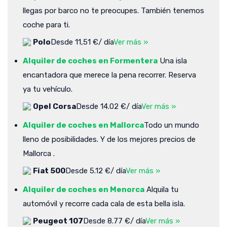
llegas por barco no te preocupes. También tenemos
coche para ti.
Polo
Desde 11,51 €/ día
Ver más »
Alquiler de coches en Formentera
Una isla
encantadora que merece la pena recorrer. Reserva
ya tu vehículo.
Opel Corsa
Desde 14.02 €/ día
Ver más »
Alquiler de coches en Mallorca
Todo un mundo
lleno de posibilidades. Y de los mejores precios de
Mallorca .
Fiat 500
Desde 5.12 €/ día
Ver más »
Alquiler de coches en Menorca
Alquila tu
automóvil y recorre cada cala de esta bella isla.
Peugeot 107
Desde 8.77 €/ día
Ver más »