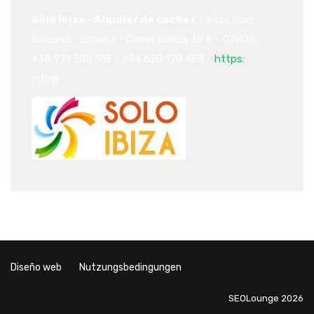
Sólo Ibiza - Alquiler de coches
-
Ibiza
Islas
Baleares-
España
-
Carrer Galicia 38
5
-
07800
-
+34 971 305 518
-
+34 620 170 453
-
https:
-
info@
Diseño web
Nutzungsbedingungen
SEOLounge 2026