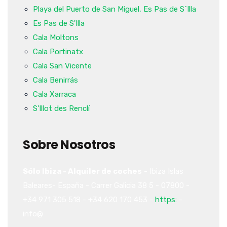
Playa del Puerto de San Miguel, Es Pas de S´Illa
Es Pas de S'Illa
Cala Moltons
Cala Portinatx
Cala San Vicente
Cala Benirrás
Cala Xarraca
S'Illot des Renclí
Sobre Nosotros
Sólo Ibiza - Alquiler de coches
-
Ibiza
Islas
Baleares-
España
-
Carrer Galicia 38
5
-
07800
-
+34 971 305 518
-
+34 620 170 453
-
https:
-
info@