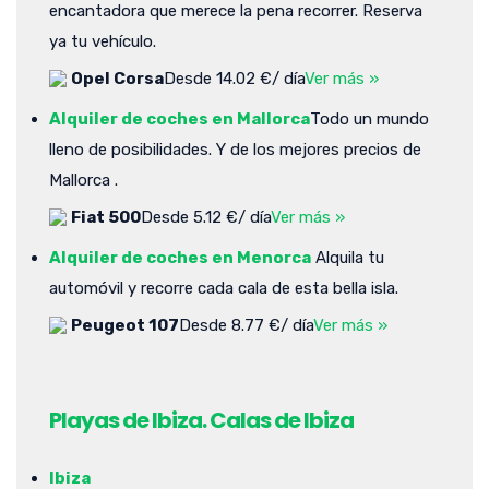
encantadora que merece la pena recorrer. Reserva
ya tu vehículo.
Opel Corsa
Desde 14.02 €/ día
Ver más »
Alquiler de coches en Mallorca
Todo un mundo
lleno de posibilidades. Y de los mejores precios de
Mallorca .
Fiat 500
Desde 5.12 €/ día
Ver más »
Alquiler de coches en Menorca
Alquila tu
automóvil y recorre cada cala de esta bella isla.
Peugeot 107
Desde 8.77 €/ día
Ver más »
Playas de Ibiza. Calas de Ibiza
Ibiza