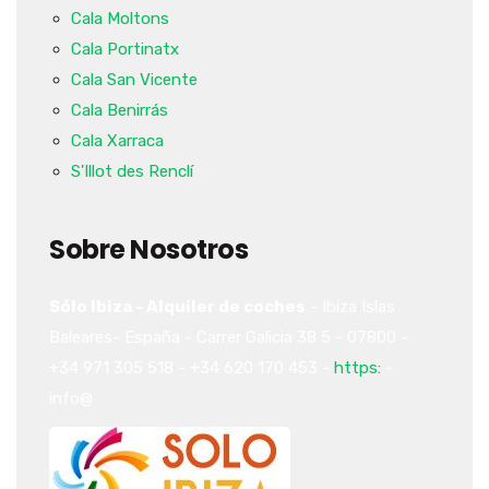
Cala Moltons
Cala Portinatx
Cala San Vicente
Cala Benirrás
Cala Xarraca
S'Illot des Renclí
Sobre Nosotros
Sólo Ibiza - Alquiler de coches
-
Ibiza
Islas
Baleares-
España
-
Carrer Galicia 38
5
-
07800
-
+34 971 305 518
-
+34 620 170 453
-
https:
-
info@