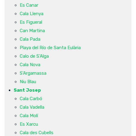
Es Canar
Cala Llenya
Es Figueral
Can Martina
Cala Pada
Playa del Río de Santa Eulària
Calo de S'Alga
Cala Nova
S'Argamassa
Niu Blau
Sant Josep
Cala Carbó
Cala Vadella
Cala Molí
Es Xarcu
Cala des Cubells