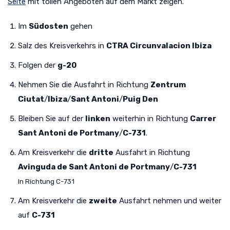
Seite
mit tollen Angeboten auf dem Markt zeigen.
Im
Südosten
gehen
Salz des Kreisverkehrs in
CTRA Circunvalacion Ibiza
Folgen der
g-20
Nehmen Sie die Ausfahrt in Richtung
Zentrum
Ciutat
/
Ibiza
/
Sant Antoni
/
Puig Den
Bleiben Sie auf der
linken
weiterhin in Richtung
Carrer
Sant Antoni de Portmany
/
C-731
.
Am Kreisverkehr die
dritte
Ausfahrt in Richtung
Avinguda de Sant Antoni de Portmany
/
C-731
In Richtung C-731
Am Kreisverkehr die
zweite
Ausfahrt nehmen und weiter
auf
C-731