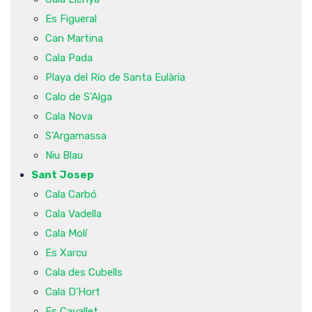
Es Figueral
Can Martina
Cala Pada
Playa del Río de Santa Eulària
Calo de S'Alga
Cala Nova
S'Argamassa
Niu Blau
Sant Josep
Cala Carbó
Cala Vadella
Cala Molí
Es Xarcu
Cala des Cubells
Cala D'Hort
Es Cavallet