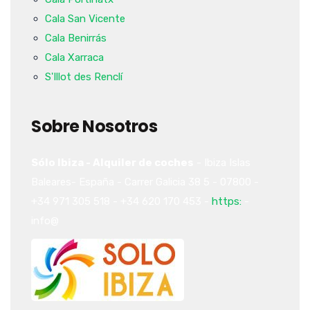
Cala San Vicente
Cala Benirrás
Cala Xarraca
S'Illot des Renclí
Sobre Nosotros
Sólo Ibiza - Alquiler de coches
-
Ibiza
Islas
Baleares-
España
-
Carrer Galicia 38
5
-
07800
-
+34 971 305 518
-
+34 620 170 453
-
https:
-
info@