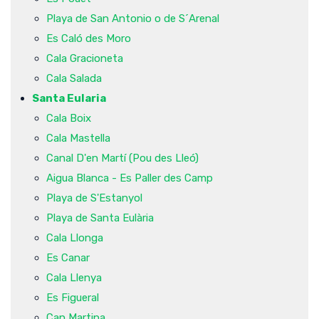
Playa de San Antonio o de S´Arenal
Es Caló des Moro
Cala Gracioneta
Cala Salada
Santa Eularia
Cala Boix
Cala Mastella
Canal D'en Martí (Pou des Lleó)
Aigua Blanca - Es Paller des Camp
Playa de S'Estanyol
Playa de Santa Eulària
Cala Llonga
Es Canar
Cala Llenya
Es Figueral
Can Martina