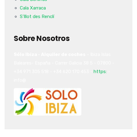
Cala Xarraca
S'Illot des Renclí
Sobre Nosotros
Sólo Ibiza - Alquiler de coches
-
Ibiza
Islas
Baleares-
España
-
Carrer Galicia 38
5
-
07800
-
+34 971 305 518
-
+34 620 170 453
-
https:
-
info@