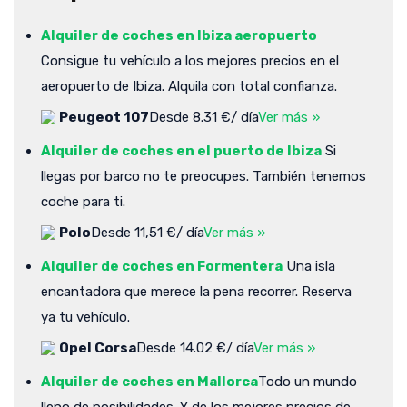
Alquiler de coches en Ibiza aeropuerto
Consigue tu vehículo a los mejores precios en el
aeropuerto de Ibiza. Alquila con total confianza.
Peugeot 107
Desde 8.31 €/ día
Ver más »
Alquiler de coches en el puerto de Ibiza
Si
llegas por barco no te preocupes. También tenemos
coche para ti.
Polo
Desde 11,51 €/ día
Ver más »
Alquiler de coches en Formentera
Una isla
encantadora que merece la pena recorrer. Reserva
ya tu vehículo.
Opel Corsa
Desde 14.02 €/ día
Ver más »
Alquiler de coches en Mallorca
Todo un mundo
lleno de posibilidades. Y de los mejores precios de