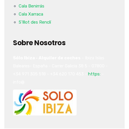
Cala Benirrás
Cala Xarraca
S'Illot des Renclí
Sobre Nosotros
Sólo Ibiza - Alquiler de coches
-
Ibiza
Islas
Baleares-
España
-
Carrer Galicia 38
5
-
07800
-
+34 971 305 518
-
+34 620 170 453
-
https:
-
info@