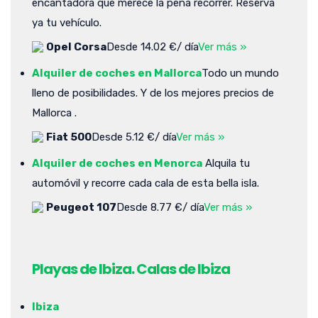
encantadora que merece la pena recorrer. Reserva
ya tu vehículo.
Opel Corsa
Desde 14.02 €/ día
Ver más »
Alquiler de coches en Mallorca
Todo un mundo
lleno de posibilidades. Y de los mejores precios de
Mallorca .
Fiat 500
Desde 5.12 €/ día
Ver más »
Alquiler de coches en Menorca
Alquila tu
automóvil y recorre cada cala de esta bella isla.
Peugeot 107
Desde 8.77 €/ día
Ver más »
Playas de Ibiza. Calas de Ibiza
Ibiza