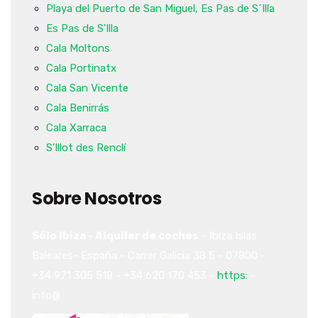
Playa del Puerto de San Miguel, Es Pas de S´Illa
Es Pas de S'Illa
Cala Moltons
Cala Portinatx
Cala San Vicente
Cala Benirrás
Cala Xarraca
S'Illot des Renclí
Sobre Nosotros
Sólo Ibiza - Alquiler de coches
-
Ibiza
Islas
Baleares-
España
-
Carrer Galicia 38
5
-
07800
-
+34 971 305 518
-
+34 620 170 453
-
https:
-
info@