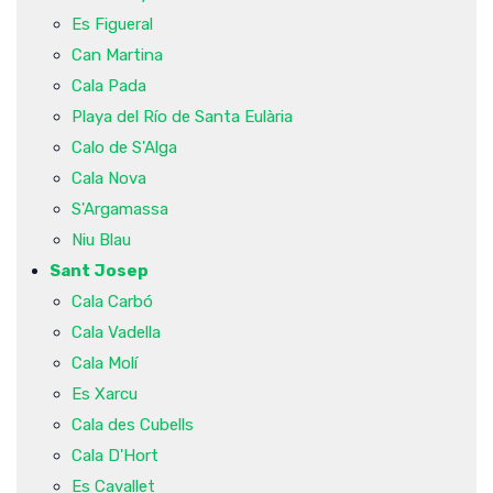
Es Figueral
Can Martina
Cala Pada
Playa del Río de Santa Eulària
Calo de S'Alga
Cala Nova
S'Argamassa
Niu Blau
Sant Josep
Cala Carbó
Cala Vadella
Cala Molí
Es Xarcu
Cala des Cubells
Cala D'Hort
Es Cavallet