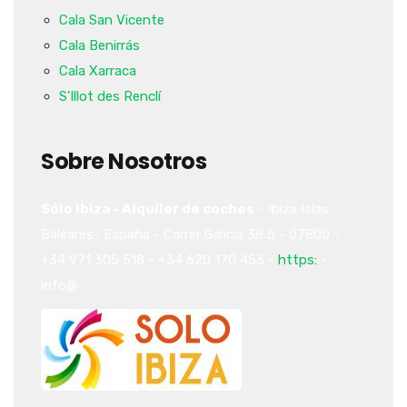
Cala San Vicente
Cala Benirrás
Cala Xarraca
S'Illot des Renclí
Sobre Nosotros
Sólo Ibiza - Alquiler de coches
-
Ibiza
Islas
Baleares-
España
-
Carrer Galicia 38
5
-
07800
-
+34 971 305 518
-
+34 620 170 453
-
https:
-
info@