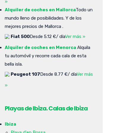
»
Alquiler de coches en Mallorca
Todo un
mundo lleno de posibilidades. Y de los
mejores precios de Mallorca .
Fiat 500
Desde 5.12 €/ día
Ver más »
Alquiler de coches en Menorca
Alquila
tu automóvil y recorre cada cala de esta
bella isla.
Peugeot 107
Desde 8.77 €/ día
Ver más
»
Playas de Ibiza. Calas de Ibiza
Ibiza
Playa d'en Bossa