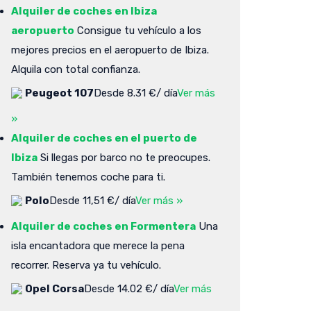
Alquiler de coches en Ibiza
aeropuerto
Consigue tu vehículo a los
mejores precios en el aeropuerto de Ibiza.
Alquila con total confianza.
Peugeot 107
Desde 8.31 €/ día
Ver más
»
Alquiler de coches en el puerto de
Ibiza
Si llegas por barco no te preocupes.
También tenemos coche para ti.
Polo
Desde 11,51 €/ día
Ver más »
Alquiler de coches en Formentera
Una
isla encantadora que merece la pena
recorrer. Reserva ya tu vehículo.
Opel Corsa
Desde 14.02 €/ día
Ver más