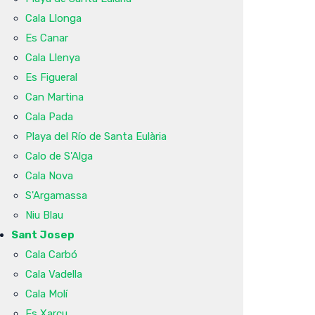
Cala Llonga
Es Canar
Cala Llenya
Es Figueral
Can Martina
Cala Pada
Playa del Río de Santa Eulària
Calo de S'Alga
Cala Nova
S'Argamassa
Niu Blau
Sant Josep
Cala Carbó
Cala Vadella
Cala Molí
Es Xarcu