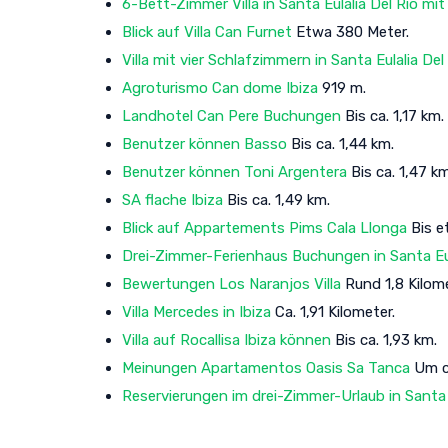
6-Bett-Zimmer Villa in Santa Eulalia Del Rio mit
Blick auf Villa Can Furnet
Etwa 380 Meter.
Villa mit vier Schlafzimmern in Santa Eulalia Del
Agroturismo Can dome Ibiza
919 m.
Landhotel Can Pere Buchungen
Bis ca. 1,17 km.
Benutzer können Basso
Bis ca. 1,44 km.
Benutzer können Toni Argentera
Bis ca. 1,47 km
SA flache Ibiza
Bis ca. 1,49 km.
Blick auf Appartements Pims Cala Llonga
Bis e
Drei-Zimmer-Ferienhaus Buchungen in Santa Eula
Bewertungen Los Naranjos Villa
Rund 1,8 Kilome
Villa Mercedes in Ibiza
Ca. 1,91 Kilometer.
Villa auf Rocallisa Ibiza können
Bis ca. 1,93 km.
Meinungen Apartamentos Oasis Sa Tanca
Um ca
Reservierungen im drei-Zimmer-Urlaub in Santa Eu