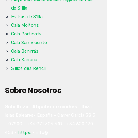
de S´Illa
Es Pas de S'Illa
Cala Moltons
Cala Portinatx
Cala San Vicente
Cala Benirrás
Cala Xarraca
S'Illot des Renclí
Sobre Nosotros
Sólo Ibiza - Alquiler de coches
-
Ibiza
Islas Baleares-
España
-
Carrer Galicia 38
5
-
07800
-
+34 971 305 518
-
+34 620 170
453
-
https:
-
info@