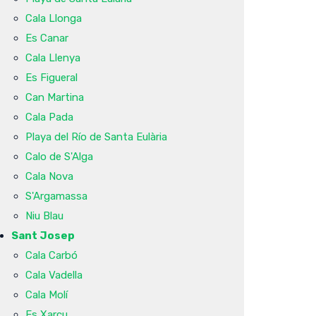
Cala Llonga
Es Canar
Cala Llenya
Es Figueral
Can Martina
Cala Pada
Playa del Río de Santa Eulària
Calo de S'Alga
Cala Nova
S'Argamassa
Niu Blau
Sant Josep
Cala Carbó
Cala Vadella
Cala Molí
Es Xarcu