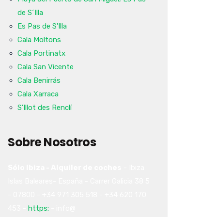
de S´Illa
Es Pas de S'Illa
Cala Moltons
Cala Portinatx
Cala San Vicente
Cala Benirrás
Cala Xarraca
S'Illot des Renclí
Sobre Nosotros
Sólo Ibiza - Alquiler de coches
-
Ibiza
Islas Baleares-
España
-
Carrer Galicia 38
5
-
07800
-
+34 971 305 518
-
+34 620 170
453
-
https:
-
info@