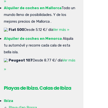
»
Alquiler de coches en Mallorca
Todo un
mundo lleno de posibilidades. Y de los
mejores precios de Mallorca .
Fiat 500
Desde 5.12 €/ día
Ver más »
Alquiler de coches en Menorca
Alquila
tu automóvil y recorre cada cala de esta
bella isla.
Peugeot 107
Desde 8.77 €/ día
Ver más
»
Playas de Ibiza. Calas de Ibiza
Ibiza
Playa d'en Bossa