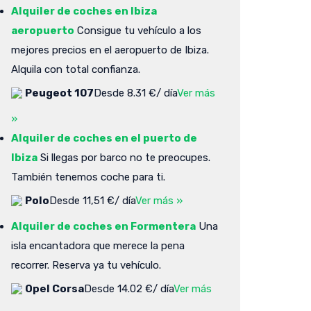
Alquiler de coches en Ibiza
aeropuerto
Consigue tu vehículo a los
mejores precios en el aeropuerto de Ibiza.
Alquila con total confianza.
Peugeot 107
Desde 8.31 €/ día
Ver más
»
Alquiler de coches en el puerto de
Ibiza
Si llegas por barco no te preocupes.
También tenemos coche para ti.
Polo
Desde 11,51 €/ día
Ver más »
Alquiler de coches en Formentera
Una
isla encantadora que merece la pena
recorrer. Reserva ya tu vehículo.
Opel Corsa
Desde 14.02 €/ día
Ver más