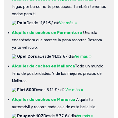
llegas por barco no te preocupes. También tenemos
coche para ti.
Polo
Desde 11,51 €/ día
Ver más »
Alquiler de coches en Formentera
Una isla
encantadora que merece la pena recorrer. Reserva
ya tu vehículo.
Opel Corsa
Desde 14.02 €/ día
Ver más »
Alquiler de coches en Mallorca
Todo un mundo
lleno de posibilidades. Y de los mejores precios de
Mallorca .
Fiat 500
Desde 5.12 €/ día
Ver más »
Alquiler de coches en Menorca
Alquila tu
automóvil y recorre cada cala de esta bella isla.
Peugeot 107
Desde 8.77 €/ día
Ver más »