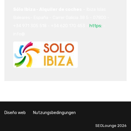
Sólo Ibiza - Alquiler de coches
-
Ibiza
Islas
Baleares-
España
-
Carrer Galicia 38
5
-
07800
-
+34 971 305 518
-
+34 620 170 453
-
https:
-
info@
Diseño web
Nutzungsbedingungen
SEOLounge 2026