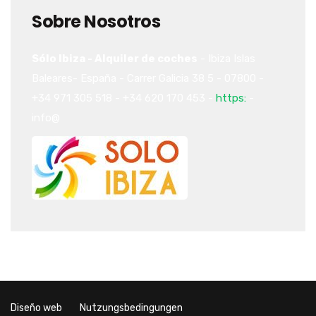
Sobre Nosotros
Sólo Ibiza - Alquiler de coches
-
Ibiza
Islas
Baleares-
España
-
Carrer Galicia 38
5
-
07800
-
+34 971 305 518
-
+34 620 170 453
-
https:
-
info@
Diseño web
Nutzungsbedingungen