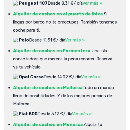
Peugeot 107
Desde 8.31 €/ día
Ver más »
Alquiler de coches en el puerto de Ibiza
Si
llegas por barco no te preocupes. También tenemos
coche para ti.
Polo
Desde 11,51 €/ día
Ver más »
Alquiler de coches en Formentera
Una isla
encantadora que merece la pena recorrer. Reserva
ya tu vehículo.
Opel Corsa
Desde 14.02 €/ día
Ver más »
Alquiler de coches en Mallorca
Todo un mundo
lleno de posibilidades. Y de los mejores precios de
Mallorca .
Fiat 500
Desde 5.12 €/ día
Ver más »
Alquiler de coches en Menorca
Alquila tu