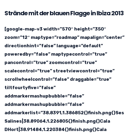
Strände mit der blauen Flagge in Ibiza 2013
[google-map-v3 width=”570″ height=”350″
zoom=”12″ maptype=”roadmap” mapalign=”center”
directionhint=”false” language=”default”
poweredby=”false” maptypecontrol=”true”
pancontrol=”true” zoomcontrol=”true”
scalecontrol=”true” streetviewcontrol=”true”
scrollwheelcontrol=”false” draggable=”true”
tiltfourtyfive=”false”
addmarkermashupbubble=”false”
addmarkermashupbubble=”false”
addmarkerlist=”38.8391,1.386852{}finish.png{}Ses
Salines|38.89064,1.226805{}finish.png{}Cala
DHort|38.91484,1.220384{}finish.png{}Cala