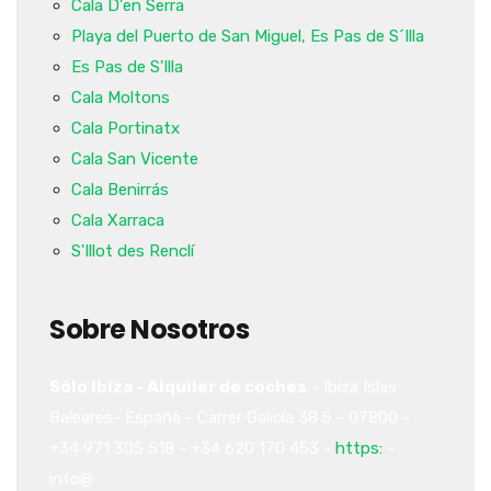
Cala D'en Serra
Playa del Puerto de San Miguel, Es Pas de S´Illa
Es Pas de S'Illa
Cala Moltons
Cala Portinatx
Cala San Vicente
Cala Benirrás
Cala Xarraca
S'Illot des Renclí
Sobre Nosotros
Sólo Ibiza - Alquiler de coches
-
Ibiza
Islas
Baleares-
España
-
Carrer Galicia 38
5
-
07800
-
+34 971 305 518
-
+34 620 170 453
-
https:
-
info@