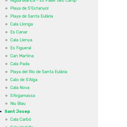
Aigua Blanca - Es Paller des Camp
Playa de S'Estanyol
Playa de Santa Eulària
Cala Llonga
Es Canar
Cala Llenya
Es Figueral
Can Martina
Cala Pada
Playa del Río de Santa Eulària
Calo de S'Alga
Cala Nova
S'Argamassa
Niu Blau
Sant Josep
Cala Carbó