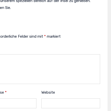
 unserem speziellen Bereich auf der Insel zu genießen.
en Sie.
forderliche Felder sind mit
*
markiert
sse
*
Website