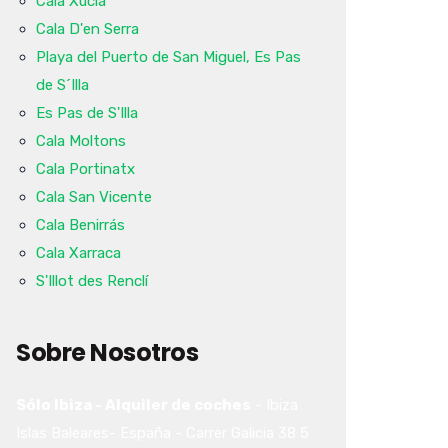
Cala Xucla
Cala D'en Serra
Playa del Puerto de San Miguel, Es Pas
de S´Illa
Es Pas de S'Illa
Cala Moltons
Cala Portinatx
Cala San Vicente
Cala Benirrás
Cala Xarraca
S'Illot des Renclí
Sobre Nosotros
Sólo Ibiza - Alquiler de coches
-
Ibiza
Islas Baleares-
España
-
Carrer Galicia 38
5