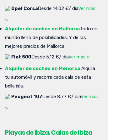
Opel Corsa
Desde 14.02 €/ día
Ver más
»
Alquiler de coches en Mallorca
Todo un
mundo lleno de posibilidades. Y de los
mejores precios de Mallorca .
Fiat 500
Desde 5.12 €/ día
Ver más »
Alquiler de coches en Menorca
Alquila
tu automóvil y recorre cada cala de esta
bella isla.
Peugeot 107
Desde 8.77 €/ día
Ver más
»
Playas de Ibiza. Calas de Ibiza