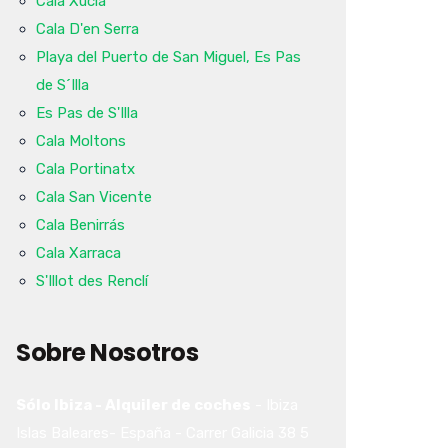
Cala Xucla
Cala D'en Serra
Playa del Puerto de San Miguel, Es Pas
de S´Illa
Es Pas de S'Illa
Cala Moltons
Cala Portinatx
Cala San Vicente
Cala Benirrás
Cala Xarraca
S'Illot des Renclí
Sobre Nosotros
Sólo Ibiza - Alquiler de coches
-
Ibiza
Islas Baleares-
España
-
Carrer Galicia 38
5