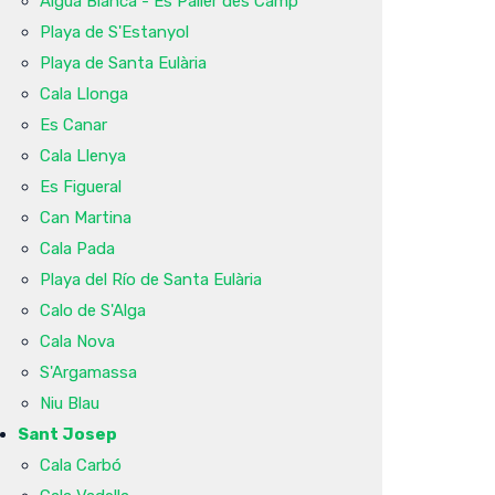
Aigua Blanca - Es Paller des Camp
Playa de S'Estanyol
Playa de Santa Eulària
Cala Llonga
Es Canar
Cala Llenya
Es Figueral
Can Martina
Cala Pada
Playa del Río de Santa Eulària
Calo de S'Alga
Cala Nova
S'Argamassa
Niu Blau
Sant Josep
Cala Carbó