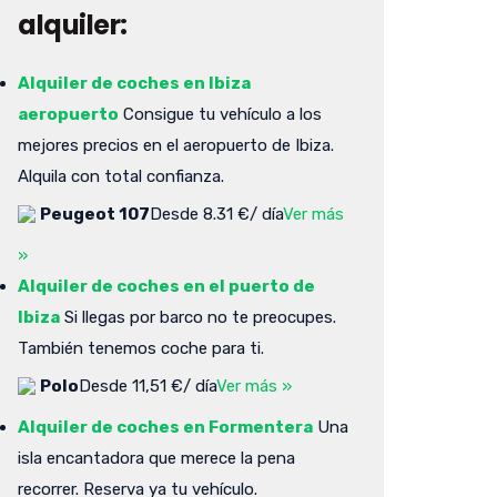
alquiler:
Alquiler de coches en Ibiza
aeropuerto
Consigue tu vehículo a los
mejores precios en el aeropuerto de Ibiza.
Alquila con total confianza.
Peugeot 107
Desde 8.31 €/ día
Ver más
»
Alquiler de coches en el puerto de
Ibiza
Si llegas por barco no te preocupes.
También tenemos coche para ti.
Polo
Desde 11,51 €/ día
Ver más »
Alquiler de coches en Formentera
Una
isla encantadora que merece la pena
recorrer. Reserva ya tu vehículo.