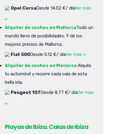
Opel Corsa
Desde 14.02 €/ día
Ver más
»
Alquiler de coches en Mallorca
Todo un
mundo lleno de posibilidades. Y de los
mejores precios de Mallorca .
Fiat 500
Desde 5.12 €/ día
Ver más »
Alquiler de coches en Menorca
Alquila
tu automóvil y recorre cada cala de esta
bella isla.
Peugeot 107
Desde 8.77 €/ día
Ver más
»
Playas de Ibiza. Calas de Ibiza