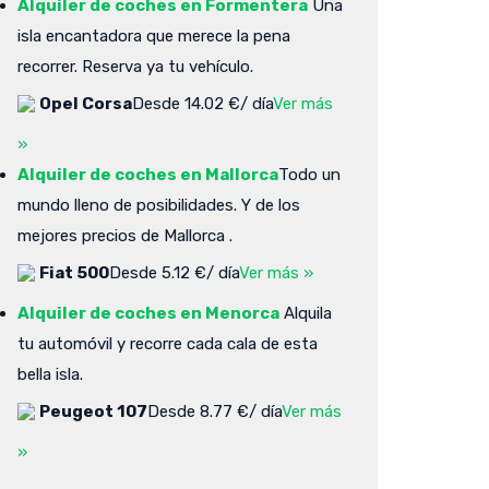
Alquiler de coches en Formentera
Una
isla encantadora que merece la pena
recorrer. Reserva ya tu vehículo.
Opel Corsa
Desde 14.02 €/ día
Ver más
»
Alquiler de coches en Mallorca
Todo un
mundo lleno de posibilidades. Y de los
mejores precios de Mallorca .
Fiat 500
Desde 5.12 €/ día
Ver más »
Alquiler de coches en Menorca
Alquila
tu automóvil y recorre cada cala de esta
bella isla.
Peugeot 107
Desde 8.77 €/ día
Ver más
»