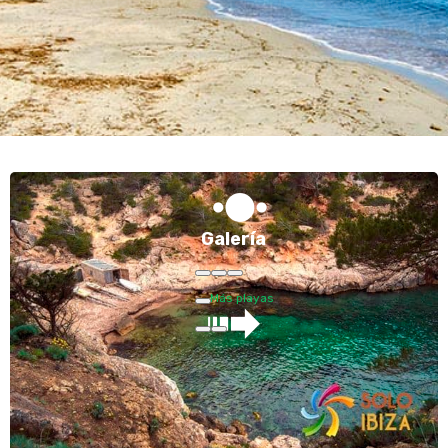
pequeña playa a la que se accede
desde el puerto de San Miguel por un
sendero.
Galería
Más playas