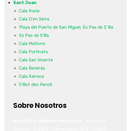
Sant Joan
Cala Xucla
Cala D'en Serra
Playa del Puerto de San Miguel, Es Pas de S´Illa
Es Pas de S'Illa
Cala Moltons
Cala Portinatx
Cala San Vicente
Cala Benirrás
Cala Xarraca
S'Illot des Renclí
Sobre Nosotros
Sólo Ibiza - Alquiler de coches
-
Ibiza
Islas
Baleares-
España
-
Carrer Galicia 38
5
-
07800
-