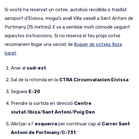
Si vostè ha reservat un cotxe, autobús recollida o trasllat
aeroport d’Eivissa, mogui’s avall Villa vaixell a Sant Antoni de
Portmany (15 metres) 3 va a semblar molt còmode seguint
aquestes instruccions.
Si no reserva el teu propi cotxe
recomanem llogar una secció de
lloguer de cotxes Ibiza
barat
.
Anar al
sud-est
Sal de la rotonda en la
CTRA Circunvalacion Eivissa
Segueix
E-20
Prendre la sortida en direcció
Centre
ciutat
/
Ibiza
/
Sant Antoni
/
Puig Den
Allotjar-a l’
esquerra
per continuar cap al
Carrer Sant
Antoni de Portmany
/
C-731
.