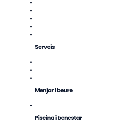
Serveis
Menjar i beure
Piscina i benestar