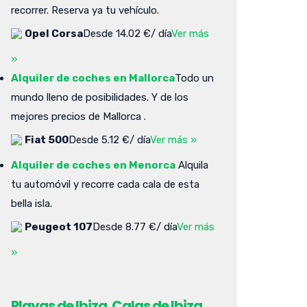
recorrer. Reserva ya tu vehículo.
Opel Corsa
Desde 14.02 €/ día
Ver más
»
Alquiler de coches en Mallorca
Todo un
mundo lleno de posibilidades. Y de los
mejores precios de Mallorca .
Fiat 500
Desde 5.12 €/ día
Ver más »
Alquiler de coches en Menorca
Alquila
tu automóvil y recorre cada cala de esta
bella isla.
Peugeot 107
Desde 8.77 €/ día
Ver más
»
Playas de Ibiza. Calas de Ibiza