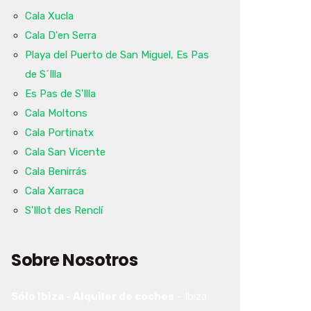
Cala Xucla
Cala D'en Serra
Playa del Puerto de San Miguel, Es Pas
de S´Illa
Es Pas de S'Illa
Cala Moltons
Cala Portinatx
Cala San Vicente
Cala Benirrás
Cala Xarraca
S'Illot des Renclí
Sobre Nosotros
Sólo Ibiza - Alquiler de coches
-
Ibiza