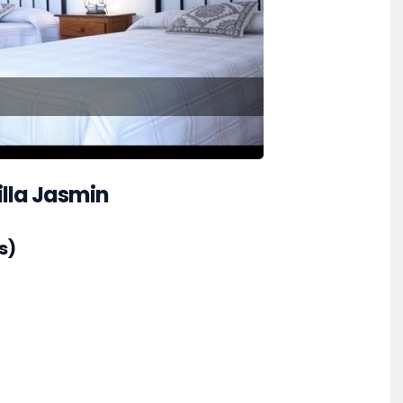
illa Jasmin
s)