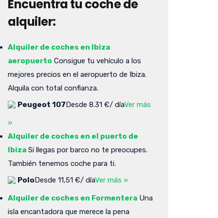
Encuentra tu coche de
alquiler:
Alquiler de coches en Ibiza
aeropuerto
Consigue tu vehículo a los
mejores precios en el aeropuerto de Ibiza.
Alquila con total confianza.
Peugeot 107
Desde 8.31 €/ día
Ver más
»
Alquiler de coches en el puerto de
Ibiza
Si llegas por barco no te preocupes.
También tenemos coche para ti.
Polo
Desde 11,51 €/ día
Ver más »
Alquiler de coches en Formentera
Una
isla encantadora que merece la pena