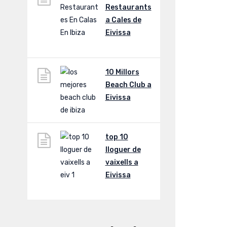
Restaurants
a Cales de
Eivissa
10 Millors
Beach Club a
Eivissa
top 10
lloguer de
vaixells a
Eivissa