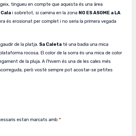
geix, tingueu en compte que aquesta és una àrea
 Cala
i sobretot, si camina en la zona
NO ES ASOME a LA
era és erosionat per complet i no seria la primera vegada
udir de la platja.
Sa Caleta
té una badia una mica
 plataforma rocosa.
El color de la sorra és una mica de color
segament de la pluja.
A l’hivern és una de les cales més
oncorreguda, però vostè sempre pot acostar-se petites
cessaris estan marcats amb
*