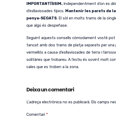
IMPORTANTÍSSIM.
Independentment d’on es diri
d’esllavissades típics.
Mantenir les parets de la
penya-SEGATS
.
El sòl en molts trams de la cingl
que algú és despeñase.
Seguint aquests consells còmodament vostè pot ga
tancat amb dos trams de platja separats per una
vermellós a causa d’esllavissades de terra i l’arros
solitàries que trobareu.
A l’estiu és sovint molt c
cales que es troben a la zona.
Deixa un comentari
L'adreça electrònica no es publicarà.
Els camps ne
Comentari
*