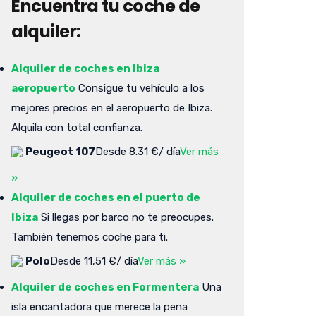
Encuentra tu coche de
alquiler:
Alquiler de coches en Ibiza
aeropuerto
Consigue tu vehículo a los
mejores precios en el aeropuerto de Ibiza.
Alquila con total confianza.
Peugeot 107
Desde 8.31 €/ día
Ver más
»
Alquiler de coches en el puerto de
Ibiza
Si llegas por barco no te preocupes.
También tenemos coche para ti.
Polo
Desde 11,51 €/ día
Ver más »
Alquiler de coches en Formentera
Una
isla encantadora que merece la pena