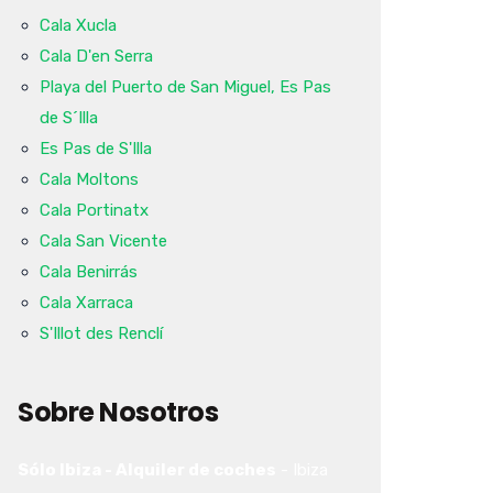
Cala Xucla
Cala D'en Serra
Playa del Puerto de San Miguel, Es Pas
de S´Illa
Es Pas de S'Illa
Cala Moltons
Cala Portinatx
Cala San Vicente
Cala Benirrás
Cala Xarraca
S'Illot des Renclí
Sobre Nosotros
Sólo Ibiza - Alquiler de coches
-
Ibiza