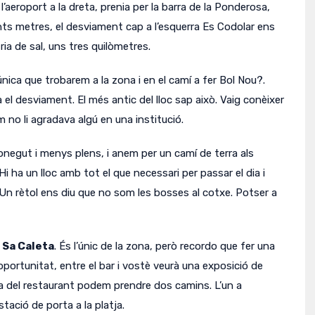
l’aeroport a la dreta, prenia per la barra de la Ponderosa,
ts metres, el desviament cap a l’esquerra Es Codolar ens
ia de sal, uns tres quilòmetres.
ica que trobarem a la zona i en el camí a fer Bol Nou?.
a el desviament.
El més antic del lloc sap això.
Vaig conèixer
 no li agradava algú en una institució.
negut i menys plens, i anem per un camí de terra als
Hi ha un lloc amb tot el que necessari per passar el dia i
Un rètol ens diu que no som les bosses al cotxe.
Potser a
 Sa Caleta
.
És l’únic de la zona, però recordo que fer una
l’oportunitat, entre el bar i vostè veurà una exposició de
sa del restaurant podem prendre dos camins.
L’un a
stació de porta a la platja.