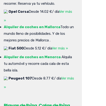
recorrer. Reserva ya tu vehículo.
Opel Corsa
Desde 14.02 €/ día
Ver más
»
Alquiler de coches en Mallorca
Todo un
mundo lleno de posibilidades. Y de los
mejores precios de Mallorca .
Fiat 500
Desde 5.12 €/ día
Ver más »
Alquiler de coches en Menorca
Alquila
tu automóvil y recorre cada cala de esta
bella isla.
Peugeot 107
Desde 8.77 €/ día
Ver más
»
Playas de Ibiza. Calas de Ibiza