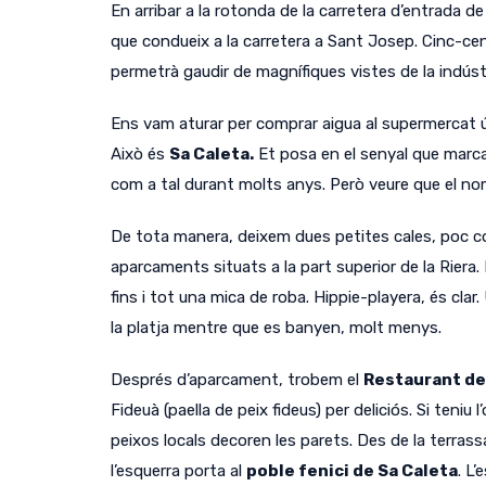
En arribar a la rotonda de la carretera d’entrada de 
que condueix a la carretera a Sant Josep.
Cinc-cen
permetrà gaudir de magnífiques vistes de la indústr
Ens vam aturar per comprar aigua al supermercat ún
Això és
Sa Caleta.
Et posa en el senyal que marc
com a tal durant molts anys.
Però veure que el nom
De tota manera, deixem dues petites cales, poc co
aparcaments situats a la part superior de la Riera.
fins i tot una mica de roba.
Hippie-playera, és clar.
la platja mentre que es banyen, molt menys.
Després d’aparcament, trobem el
Restaurant de
Fideuà (paella de peix fideus) per deliciós.
Si teniu 
peixos locals decoren les parets.
Des de la terras
l’esquerra porta al
poble fenici de Sa Caleta
.
L’e