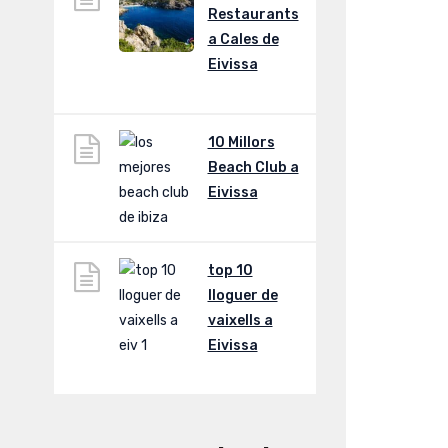
Restaurants
a Cales de
Eivissa
10 Millors
Beach Club a
Eivissa
top 10
lloguer de
vaixells a
Eivissa