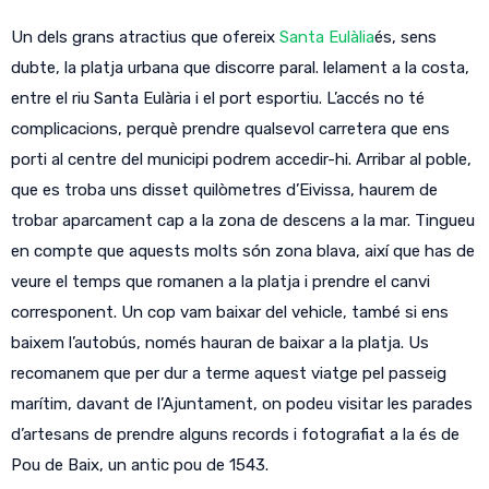
Un dels grans atractius que ofereix
Santa Eulàlia
és, sens
dubte, la platja urbana que discorre paral. lelament a la costa,
entre el riu Santa Eulària i el port esportiu. L’accés no té
complicacions, perquè prendre qualsevol carretera que ens
porti al centre del municipi podrem accedir-hi. Arribar al poble,
que es troba uns disset quilòmetres d’Eivissa, haurem de
trobar aparcament cap a la zona de descens a la mar. Tingueu
en compte que aquests molts són zona blava, així que has de
veure el temps que romanen a la platja i prendre el canvi
corresponent. Un cop vam baixar del vehicle, també si ens
baixem l’autobús, només hauran de baixar a la platja. Us
recomanem que per dur a terme aquest viatge pel passeig
marítim, davant de l’Ajuntament, on podeu visitar les parades
d’artesans de prendre alguns records i fotografiat a la és de
Pou de Baix, un antic pou de 1543.