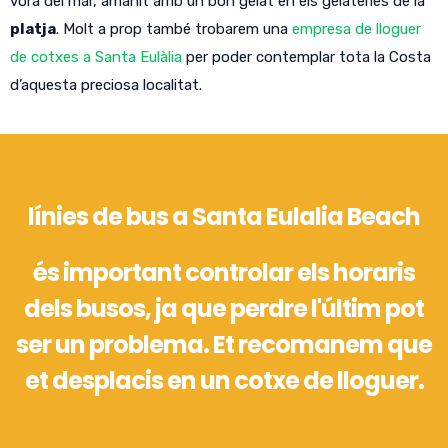
vora del mar, amanit amb un bon gelat en els gelateries de la
platja
. Molt a prop també trobarem una
empresa de lloguer
de cotxes a Santa Eulàlia
per poder contemplar tota la Costa
d’aquesta preciosa localitat.
línies de bus a Santa Eulalia Beach
és important controlar els horaris
dels busos, ja que perdre l'últim pot
ser un problema. Et recomanem que
et desplacis en un cotxe de lloguer.