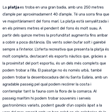
La
platja
es troba en una gran badia, amb uns 250 metres
d’ample per aproximadament 40 d’ample. Té una sorra fina que
ve majoritàriament del fons marí. La platja està senyalitzada i
en els primers metres el pendent del fons és molt suau. A
partir dels quinze metres la profunditat augmenta fins arribar
a cobrir a poca distància. Els vents solen bufar solt i gairebé
sempre a l’interior. L’oferta recreativa que presenta la platja és
molt completa, destacant els esports nàutics que, gràcies a
la proximitat del port esportiu, és un dels més complets que
podem trobar a l’illa. El paisatge no és només urbà, també
podem trobar la desembocadura del riu Santa Eulària, amb un
agradable passeig pel qual podem recórrer la costa i
contemplar tant la fauna com la flora de la comarca. Al
passeig marítim hi podem trobar souvenirs i serveis
gastronòmics variats, podent gaudir d’un copiós àpat a la