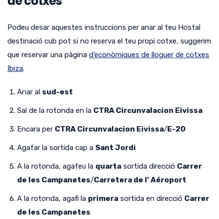
de cotxes
Podeu desar aquestes instruccions per anar al teu Hostal
destinació cub pot si no reserva el teu propi cotxe, suggerim
que reservar una pàgina
d’econòmiques de lloguer de cotxes
Ibiza
.
Anar al
sud-est
Sal de la rotonda en la
CTRA Circunvalacion Eivissa
Encara per
CTRA Circunvalacion Eivissa
/
E-20
Agafar la sortida cap a
Sant Jordi
A la rotonda, agafeu la
quarta
sortida direcció
Carrer
de les Campanetes
/
Carretera de l’ Aéroport
A la rotonda, agafi la
primera
sortida en direcció
Carrer
de les Campanetes