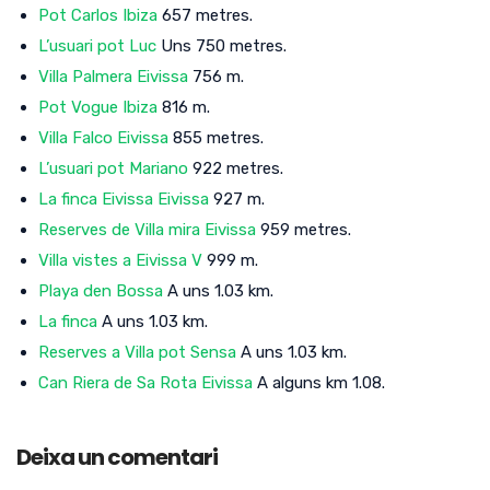
Pot Carlos Ibiza
657 metres.
L’usuari pot Luc
Uns 750 metres.
Villa Palmera Eivissa
756 m.
Pot Vogue Ibiza
816 m.
Villa Falco Eivissa
855 metres.
L’usuari pot Mariano
922 metres.
La finca Eivissa Eivissa
927 m.
Reserves de Villa mira Eivissa
959 metres.
Villa vistes a Eivissa V
999 m.
Playa den Bossa
A uns 1.03 km.
La finca
A uns 1.03 km.
Reserves a Villa pot Sensa
A uns 1.03 km.
Can Riera de Sa Rota Eivissa
A alguns km 1.08.
Deixa un comentari