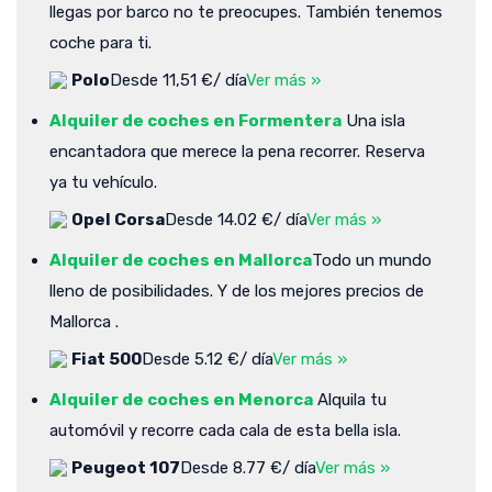
llegas por barco no te preocupes. También tenemos
coche para ti.
Polo
Desde 11,51 €/ día
Ver más »
Alquiler de coches en Formentera
Una isla
encantadora que merece la pena recorrer. Reserva
ya tu vehículo.
Opel Corsa
Desde 14.02 €/ día
Ver más »
Alquiler de coches en Mallorca
Todo un mundo
lleno de posibilidades. Y de los mejores precios de
Mallorca .
Fiat 500
Desde 5.12 €/ día
Ver más »
Alquiler de coches en Menorca
Alquila tu
automóvil y recorre cada cala de esta bella isla.
Peugeot 107
Desde 8.77 €/ día
Ver más »