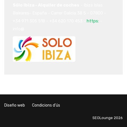
Sólo Ibiza - Alquiler de coches
-
Ibiza
Islas
Baleares-
España
-
Carrer Galicia 38
5
-
07800
-
+34 971 305 518
-
+34 620 170 453
-
https:
-
info@
Diseño web
Condicions d’ús
SEOLounge 2026