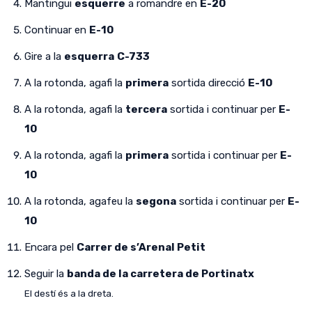
Mantingui
esquerre
a romandre en
E-20
Continuar en
E-10
Gire a la
esquerra
C-733
A la rotonda, agafi la
primera
sortida direcció
E-10
A la rotonda, agafi la
tercera
sortida i continuar per
E-
10
A la rotonda, agafi la
primera
sortida i continuar per
E-
10
A la rotonda, agafeu la
segona
sortida i continuar per
E-
10
Encara pel
Carrer de s’Arenal Petit
Seguir la
banda de la carretera de Portinatx
El destí és a la dreta.