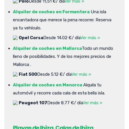
Polo
Desde 11,51 €/ día
Ver más »
Alquiler de coches en Formentera
Una isla
encantadora que merece la pena recorrer. Reserva
ya tu vehículo.
Opel Corsa
Desde 14.02 €/ día
Ver más »
Alquiler de coches en Mallorca
Todo un mundo
lleno de posibilidades. Y de los mejores precios de
Mallorca .
Fiat 500
Desde 5.12 €/ día
Ver más »
Alquiler de coches en Menorca
Alquila tu
automóvil y recorre cada cala de esta bella isla.
Peugeot 107
Desde 8.77 €/ día
Ver más »
Playas de Ibiza. Calas de Ibiza