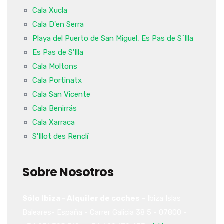
Cala Xucla
Cala D'en Serra
Playa del Puerto de San Miguel, Es Pas de S´Illa
Es Pas de S'Illa
Cala Moltons
Cala Portinatx
Cala San Vicente
Cala Benirrás
Cala Xarraca
S'Illot des Renclí
Sobre Nosotros
Sólo Ibiza - Alquiler de coches
-
Ibiza
Islas
Baleares-
España
-
Carrer Galicia 38
5
-
07800
-