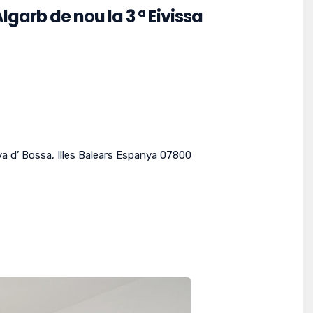
lgarb de nou la 3 ª Eivissa
ya d’ Bossa
,
Illes Balears
Espanya
07800