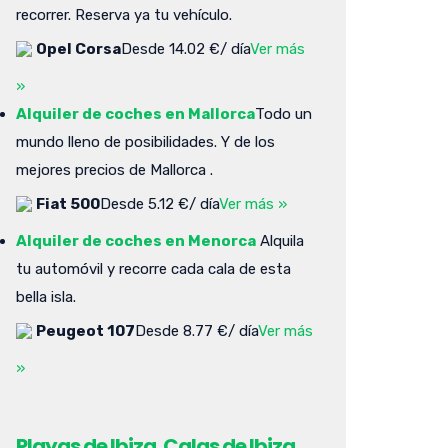
recorrer. Reserva ya tu vehículo.
Opel Corsa
Desde 14.02 €/ día
Ver más
»
Alquiler de coches en Mallorca
Todo un
mundo lleno de posibilidades. Y de los
mejores precios de Mallorca .
Fiat 500
Desde 5.12 €/ día
Ver más »
Alquiler de coches en Menorca
Alquila
tu automóvil y recorre cada cala de esta
bella isla.
Peugeot 107
Desde 8.77 €/ día
Ver más
»
Playas de Ibiza. Calas de Ibiza