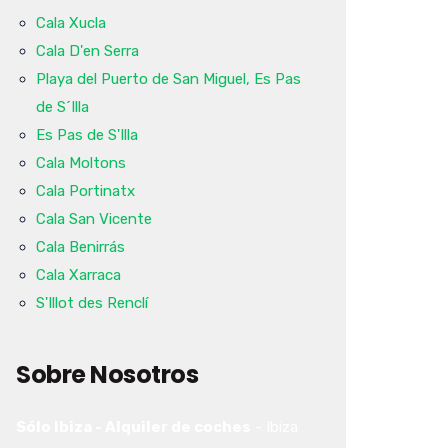
Cala Xucla
Cala D'en Serra
Playa del Puerto de San Miguel, Es Pas
de S´Illa
Es Pas de S'Illa
Cala Moltons
Cala Portinatx
Cala San Vicente
Cala Benirrás
Cala Xarraca
S'Illot des Renclí
Sobre Nosotros
Sólo Ibiza - Alquiler de coches
-
Ibiza