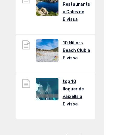
Restaurants
a Cales de
Eivissa
10 Millors
Beach Club a
Eivissa
top 10
lloguer de
vaixells a
Eivissa