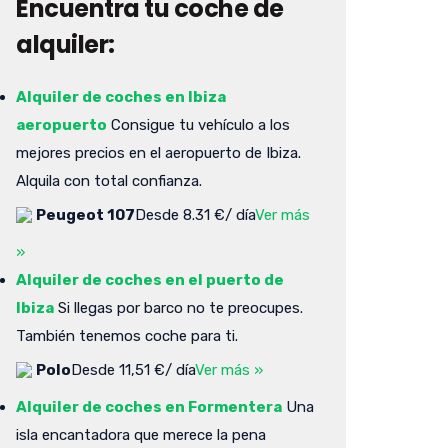
Encuentra tu coche de
alquiler:
Alquiler de coches en Ibiza
aeropuerto
Consigue tu vehículo a los
mejores precios en el aeropuerto de Ibiza.
Alquila con total confianza.
Peugeot 107
Desde 8.31 €/ día
Ver más
»
Alquiler de coches en el puerto de
Ibiza
Si llegas por barco no te preocupes.
También tenemos coche para ti.
Polo
Desde 11,51 €/ día
Ver más »
Alquiler de coches en Formentera
Una
isla encantadora que merece la pena