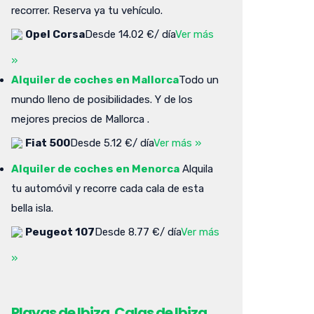
recorrer. Reserva ya tu vehículo.
Opel Corsa
Desde 14.02 €/ día
Ver más
»
Alquiler de coches en Mallorca
Todo un
mundo lleno de posibilidades. Y de los
mejores precios de Mallorca .
Fiat 500
Desde 5.12 €/ día
Ver más »
Alquiler de coches en Menorca
Alquila
tu automóvil y recorre cada cala de esta
bella isla.
Peugeot 107
Desde 8.77 €/ día
Ver más
»
Playas de Ibiza. Calas de Ibiza