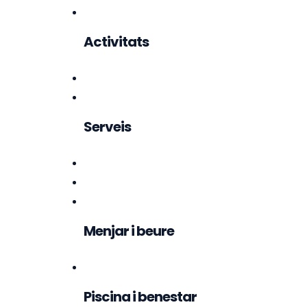
Activitats
Serveis
Menjar i beure
Piscina i benestar