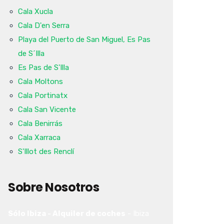
Cala Xucla
Cala D'en Serra
Playa del Puerto de San Miguel, Es Pas
de S´Illa
Es Pas de S'Illa
Cala Moltons
Cala Portinatx
Cala San Vicente
Cala Benirrás
Cala Xarraca
S'Illot des Renclí
Sobre Nosotros
Sólo Ibiza - Alquiler de coches
-
Ibiza